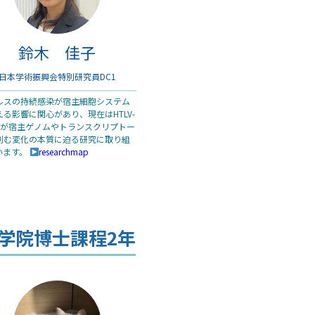
鈴木 佳子
日本学術振興会特別研究員DC1
ルスの持続感染が宿主細胞システム
える影響に関心があり、現在はHTLV-
染が宿主ゲノムやトランスクリプトー
刻む変化の本質に迫る研究に取り組
います。
researchmap
学院博士課程2年