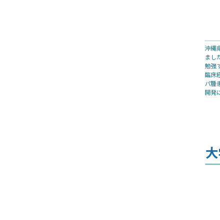
沖縄
まし
勉強
臨床
パ腫
開発
大