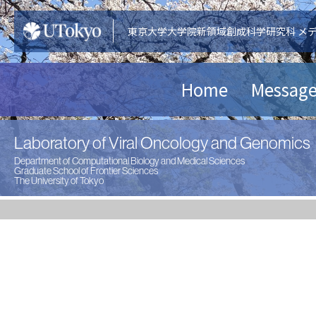
東京大学大学院新領域創成科学研究科 メ
Home
Messag
Laboratory of Viral Oncology and Genomics
Department of Computational Biology and Medical Sciences
Graduate School of Frontier Sciences
The University of Tokyo