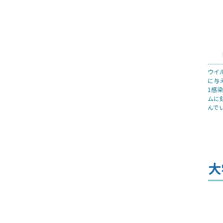
ウイ
に与
1感
ムに
んで
大